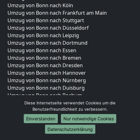
Umzug von Bonn nach Köln
Umzug von Bonn nach Frankfurt am Main
Umzug von Bonn nach Stuttgart
Umzug von Bonn nach Düsseldorf
Umzug von Bonn nach Leipzig
Umzug von Bonn nach Dortmund
Umzug von Bonn nach Essen
Umzug von Bonn nach Bremen
Umzug von Bonn nach Dresden
Umzug von Bonn nach Hannover
Umzug von Bonn nach Nürnberg
Umzug von Bonn nach Duisburg
Umzug von Bonn nach Bochum
Umzug von Bonn nach Wuppertal
Diese Internetseite verwendet Cookies um die
Benutzerfreundlichkeit zu verbessern.
Umzug von Bonn nach Bielefeld
Umzug von Bonn nach Bonn
Einverstanden
Nur notwendige Cookies
Umzug von Bonn nach Münster
Datenschutzerklärung
Internationale-Umzüge