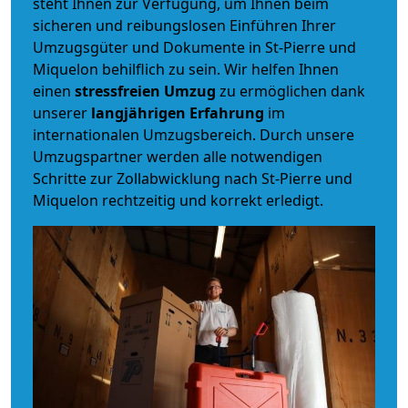
steht Ihnen zur Verfügung, um Ihnen beim
sicheren und reibungslosen Einführen Ihrer
Umzugsgüter und Dokumente in St-Pierre und
Miquelon behilflich zu sein.
Wir helfen Ihnen
einen
stressfreien Umzug
zu ermöglichen dank
unserer
langjährigen Erfahrung
im
internationalen Umzugsbereich. Durch unsere
Umzugspartner werden alle notwendigen
Schritte zur Zollabwicklung nach St-Pierre und
Miquelon rechtzeitig und korrekt erledigt.