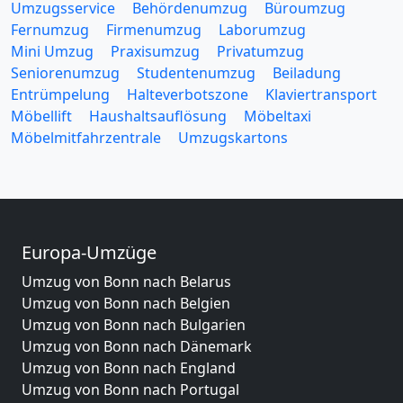
Umzugsservice
Behördenumzug
Büroumzug
Fernumzug
Firmenumzug
Laborumzug
Mini Umzug
Praxisumzug
Privatumzug
Seniorenumzug
Studentenumzug
Beiladung
Entrümpelung
Halteverbotszone
Klaviertransport
Möbellift
Haushaltsauflösung
Möbeltaxi
Möbelmitfahrzentrale
Umzugskartons
Europa-Umzüge
Umzug von Bonn nach Belarus
Umzug von Bonn nach Belgien
Umzug von Bonn nach Bulgarien
Umzug von Bonn nach Dänemark
Umzug von Bonn nach England
Umzug von Bonn nach Portugal