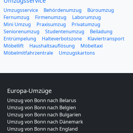
Umzugsservice
Umzugsservice
Behördenumzug
Büroumzug
Fernumzug
Firmenumzug
Laborumzug
Mini Umzug
Praxisumzug
Privatumzug
Seniorenumzug
Studentenumzug
Beiladung
Entrümpelung
Halteverbotszone
Klaviertransport
Möbellift
Haushaltsauflösung
Möbeltaxi
Möbelmitfahrzentrale
Umzugskartons
Europa-Umzüge
Umzug von Bonn nach Belarus
Umzug von Bonn nach Belgien
Umzug von Bonn nach Bulgarien
Umzug von Bonn nach Dänemark
Umzug von Bonn nach England