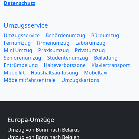
Datenschutz
Umzugsservice
Umzugsservice
Behördenumzug
Büroumzug
Fernumzug
Firmenumzug
Laborumzug
Mini Umzug
Praxisumzug
Privatumzug
Seniorenumzug
Studentenumzug
Beiladung
Entrümpelung
Halteverbotszone
Klaviertransport
Möbellift
Haushaltsauflösung
Möbeltaxi
Möbelmitfahrzentrale
Umzugskartons
Europa-Umzüge
Umzug von Bonn nach Belarus
Umzug von Bonn nach Belgien