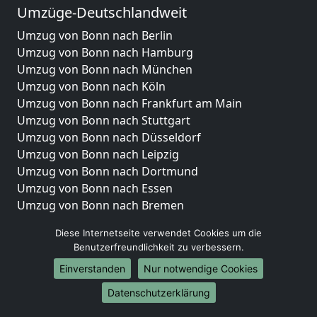
Umzüge-Deutschlandweit
Umzug von Bonn nach Berlin
Umzug von Bonn nach Hamburg
Umzug von Bonn nach München
Umzug von Bonn nach Köln
Umzug von Bonn nach Frankfurt am Main
Umzug von Bonn nach Stuttgart
Umzug von Bonn nach Düsseldorf
Umzug von Bonn nach Leipzig
Umzug von Bonn nach Dortmund
Umzug von Bonn nach Essen
Umzug von Bonn nach Bremen
Umzug von Bonn nach Dresden
Diese Internetseite verwendet Cookies um die
Umzug von Bonn nach Hannover
Benutzerfreundlichkeit zu verbessern.
Umzug von Bonn nach Nürnberg
Einverstanden
Nur notwendige Cookies
Umzug von Bonn nach Duisburg
Umzug von Bonn nach Bochum
Datenschutzerklärung
Umzug von Bonn nach Wuppertal