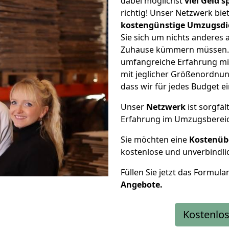
dabei möglichst
viel Geld 
richtig! Unser Netzwerk bi
kostengünstige Umzugsdi
Sie sich um nichts anderes 
Zuhause kümmern müssen. W
umfangreiche Erfahrung m
mit jeglicher Größenordnun
dass wir für jedes Budget 
Unser
Netzwerk
ist sorgfäl
Erfahrung im Umzugsberei
Sie möchten eine
Kostenüb
kostenlose und unverbindli
Füllen Sie jetzt das Formula
Angebote.
Kostenlos