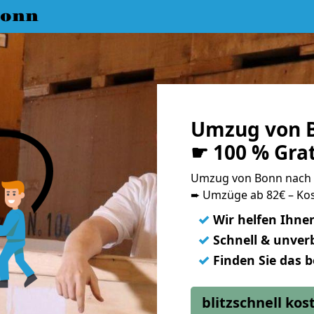
Bonn
Umzug von B
☛ 100 % Gra
Umzug von Bonn nach
➨ Umzüge ab 82€ – Kos
✓
Wir helfen Ihne
✓
Schnell & unverb
✓
Finden Sie das 
blitzschnell ko