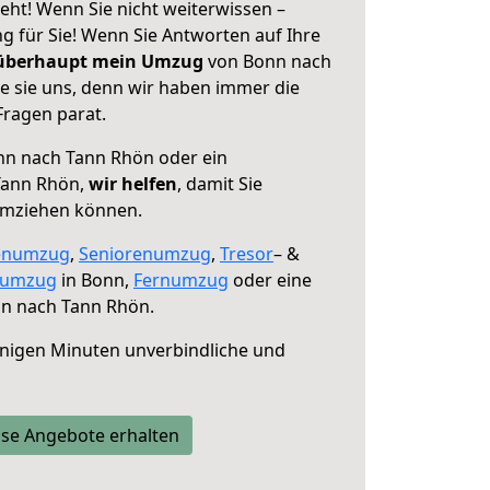
ht! Wenn Sie nicht weiterwissen –
ng für Sie! Wenn Sie Antworten auf Ihre
 überhaupt mein Umzug
von Bonn nach
e sie uns, denn wir haben immer die
Fragen parat.
n nach Tann Rhön oder ein
Tann Rhön,
wir helfen
, damit Sie
umziehen können.
enumzug
,
Seniorenumzug
,
Tresor
– &
numzug
in Bonn,
Fernumzug
oder eine
n nach Tann Rhön.
nigen Minuten unverbindliche und
se Angebote erhalten