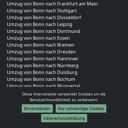
Umzug von Bonn nach Frankfurt am Main
Umzug von Bonn nach Stuttgart
Umzug von Bonn nach Düsseldorf
Umzug von Bonn nach Leipzig
Umzug von Bonn nach Dortmund
Umzug von Bonn nach Essen
Umzug von Bonn nach Bremen
Umzug von Bonn nach Dresden
Umzug von Bonn nach Hannover
Umzug von Bonn nach Nürnberg
Umzug von Bonn nach Duisburg
Umzug von Bonn nach Bochum
Umzug von Bonn nach Wuppertal
Umzug von Bonn nach Bielefeld
Diese Internetseite verwendet Cookies um die
Umzug von Bonn nach Bonn
Benutzerfreundlichkeit zu verbessern.
Umzug von Bonn nach Münster
Einverstanden
Nur notwendige Cookies
Internationale-Umzüge
Datenschutzerklärung
Umzug von Bonn nach Brasilien