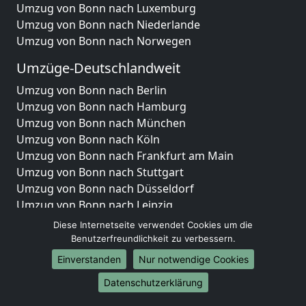
Umzug von Bonn nach Luxemburg
Umzug von Bonn nach Niederlande
Umzug von Bonn nach Norwegen
Umzüge-Deutschlandweit
Umzug von Bonn nach Berlin
Umzug von Bonn nach Hamburg
Umzug von Bonn nach München
Umzug von Bonn nach Köln
Umzug von Bonn nach Frankfurt am Main
Umzug von Bonn nach Stuttgart
Umzug von Bonn nach Düsseldorf
Umzug von Bonn nach Leipzig
Umzug von Bonn nach Dortmund
Diese Internetseite verwendet Cookies um die
Umzug von Bonn nach Essen
Benutzerfreundlichkeit zu verbessern.
Umzug von Bonn nach Bremen
Einverstanden
Nur notwendige Cookies
Umzug von Bonn nach Dresden
Datenschutzerklärung
Umzug von Bonn nach Hannover
Umzug von Bonn nach Nürnberg