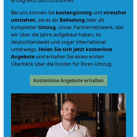
erfolgreich durchzuführen.
Bei uns können Sie
kostengünstig
und
stressfrei
umziehen
, sei es als
Beiladung
oder als
kompletter
Umzug
. Unser Partnernetzwerk, das
wir über die Jahre aufgebaut haben, ist
deutschlandweit und sogar international
unterwegs.
Holen Sie sich jetzt kostenlose
Angebote
und erhalten Sie einen ersten
Überblick über die Kosten für Ihren Umzug.
Kostenlose Angebote erhalten