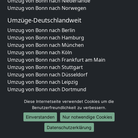
Umzug von Bonn nach Niederlande
Umzug von Bonn nach Norwegen
Umzüge-Deutschlandweit
Umzug von Bonn nach Berlin
Umzug von Bonn nach Hamburg
Umzug von Bonn nach München
Umzug von Bonn nach Köln
Umzug von Bonn nach Frankfurt am Main
Umzug von Bonn nach Stuttgart
Umzug von Bonn nach Düsseldorf
Umzug von Bonn nach Leipzig
Umzug von Bonn nach Dortmund
Umzug von Bonn nach Essen
Diese Internetseite verwendet Cookies um die
Umzug von Bonn nach Bremen
Benutzerfreundlichkeit zu verbessern.
Umzug von Bonn nach Dresden
Einverstanden
Nur notwendige Cookies
Umzug von Bonn nach Hannover
Umzug von Bonn nach Nürnberg
Datenschutzerklärung
Umzug von Bonn nach Duisburg