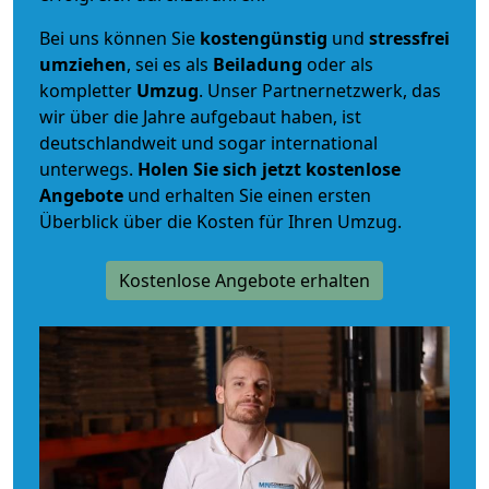
Bei uns können Sie
kostengünstig
und
stressfrei
umziehen
, sei es als
Beiladung
oder als
kompletter
Umzug
. Unser Partnernetzwerk, das
wir über die Jahre aufgebaut haben, ist
deutschlandweit und sogar international
unterwegs.
Holen Sie sich jetzt kostenlose
Angebote
und erhalten Sie einen ersten
Überblick über die Kosten für Ihren Umzug.
Kostenlose Angebote erhalten