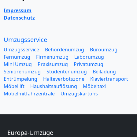
Impressum
Datenschutz
Umzugsservice
Umzugsservice
Behördenumzug
Büroumzug
Fernumzug
Firmenumzug
Laborumzug
Mini Umzug
Praxisumzug
Privatumzug
Seniorenumzug
Studentenumzug
Beiladung
Entrümpelung
Halteverbotszone
Klaviertransport
Möbellift
Haushaltsauflösung
Möbeltaxi
Möbelmitfahrzentrale
Umzugskartons
Europa-Umzüge