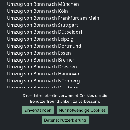
Umzug von Bonn nach München
Umzug von Bonn nach Köln
Umzug von Bonn nach Frankfurt am Main
Umzug von Bonn nach Stuttgart
Umzug von Bonn nach Düsseldorf
Umzug von Bonn nach Leipzig
Umzug von Bonn nach Dortmund
Umzug von Bonn nach Essen
Umzug von Bonn nach Bremen
Umzug von Bonn nach Dresden
Umzug von Bonn nach Hannover
Umzug von Bonn nach Nürnberg
Umzug von Bonn nach Duisburg
Umzug von Bonn nach Bochum
Diese Internetseite verwendet Cookies um die
Umzug von Bonn nach Wuppertal
Benutzerfreundlichkeit zu verbessern.
Umzug von Bonn nach Bielefeld
Einverstanden
Nur notwendige Cookies
Umzug von Bonn nach Bonn
Datenschutzerklärung
Umzug von Bonn nach Münster