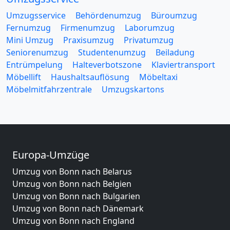
Umzugsservice
Behördenumzug
Büroumzug
Fernumzug
Firmenumzug
Laborumzug
Mini Umzug
Praxisumzug
Privatumzug
Seniorenumzug
Studentenumzug
Beiladung
Entrümpelung
Halteverbotszone
Klaviertransport
Möbellift
Haushaltsauflösung
Möbeltaxi
Möbelmitfahrzentrale
Umzugskartons
Europa-Umzüge
Umzug von Bonn nach Belarus
Umzug von Bonn nach Belgien
Umzug von Bonn nach Bulgarien
Umzug von Bonn nach Dänemark
Umzug von Bonn nach England