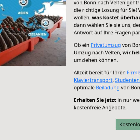
von Bonn nach Velten geht!
die richtige Lösung für Sie
wollen,
was kostet überh
dann wählen Sie sie uns, d
Antwort auf Ihre Fragen par
Ob ein
Privatumzug
von Bon
Umzug nach Velten,
wir he
umziehen können.
Allzeit bereit für Ihren
Firm
Klaviertransport
,
Studente
optimale
Beiladung
von Bon
Erhalten Sie jetzt
in nur we
kostenfreie Angebote.
Kostenlo