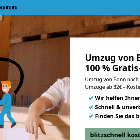
Bonn
Umzug von B
100 % Grati
Umzug von Bonn nach 
Umzüge ab 82€ – Koste
✓
Wir helfen Ihne
✓
Schnell & unverb
✓
Finden Sie das 
blitzschnell ko