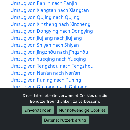
Umzug von Panjin nach Panjin
Umzug von Xiangtan nach Xiangtan
Umzug von Qujing nach Qujing
Umzug von Xinzheng nach Xinzheng
Umzug von Dongying nach Dongying
Umzug von Jiujiang nach Jiujiang
Umzug von Shiyan nach Shiyan
Umzug von Jīngzhōu nach Jīngzhōu
Umzug von Yueqing nach Yueqing
Umzug von Tengzhou nach Tengzhou
Umzug von Nan’an nach Nan’an
Umzug von Puning nach Puning
Umzug von Guigang nach Guigang
Umzug von Wenling nach Wenling
Diese Internetseite verwendet Cookies um die
Umzug von Suzhou nach Suzhou
Benutzerfreundlichkeit zu verbessern.
Umzug von Yixing nach Yixing
Einverstanden
Nur notwendige Cookies
Umzug von Lángfāng nach Lángfāng
Datenschutzerklärung
Umzug von Liuyang nach Liuyang
Umzug von Hengshui nach Hengshui