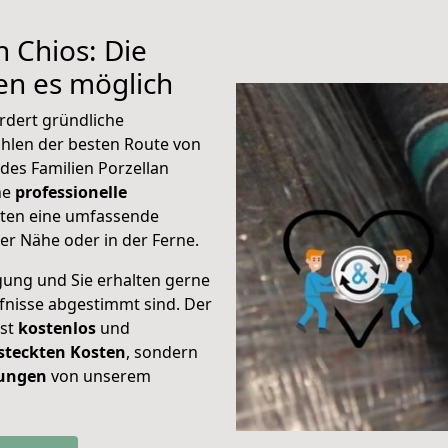
 Chios: Die
n es möglich
rdert gründliche
hlen der besten Route von
des Familien Porzellan
ine
professionelle
eten eine umfassende
er Nähe oder in der Ferne.
gung und Sie erhalten gerne
rfnisse abgestimmt sind. Der
ist
kostenlos
und
steckten Kosten
, sondern
tungen
von unserem