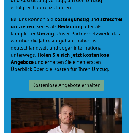
und Ausrüstung verfügt, um den Umzug
erfolgreich durchzuführen.
Bei uns können Sie
kostengünstig
und
stressfrei
umziehen
, sei es als
Beiladung
oder als
kompletter
Umzug
. Unser Partnernetzwerk, das
wir über die Jahre aufgebaut haben, ist
deutschlandweit und sogar international
unterwegs.
Holen Sie sich jetzt kostenlose
Angebote
und erhalten Sie einen ersten
Überblick über die Kosten für Ihren Umzug.
Kostenlose Angebote erhalten