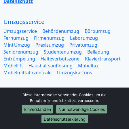
Datenschutz
Umzugsservice
Umzugsservice
Behördenumzug
Büroumzug
Fernumzug
Firmenumzug
Laborumzug
Mini Umzug
Praxisumzug
Privatumzug
Seniorenumzug
Studentenumzug
Beiladung
Entrümpelung
Halteverbotszone
Klaviertransport
Möbellift
Haushaltsauflösung
Möbeltaxi
Möbelmitfahrzentrale
Umzugskartons
Diese Internetseite verwendet Cookies um die
Benutzerfreundlichkeit zu verbessern.
Europa-Umzüge
Einverstanden
Nur notwendige Cookies
Umzug von Bonn nach Belarus
Datenschutzerklärung
Umzug von Bonn nach Belgien