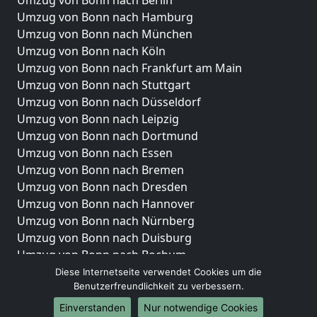
Umzug von Bonn nach Berlin
Umzug von Bonn nach Hamburg
Umzug von Bonn nach München
Umzug von Bonn nach Köln
Umzug von Bonn nach Frankfurt am Main
Umzug von Bonn nach Stuttgart
Umzug von Bonn nach Düsseldorf
Umzug von Bonn nach Leipzig
Umzug von Bonn nach Dortmund
Umzug von Bonn nach Essen
Umzug von Bonn nach Bremen
Umzug von Bonn nach Dresden
Umzug von Bonn nach Hannover
Umzug von Bonn nach Nürnberg
Umzug von Bonn nach Duisburg
Umzug von Bonn nach Bochum
Umzug von Bonn nach Wuppertal
Diese Internetseite verwendet Cookies um die
Benutzerfreundlichkeit zu verbessern.
Umzug von Bonn nach Bielefeld
Umzug von Bonn nach Bonn
Einverstanden
Nur notwendige Cookies