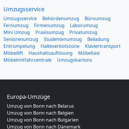
Umzugsservice
Umzugsservice
Behördenumzug
Büroumzug
Fernumzug
Firmenumzug
Laborumzug
Mini Umzug
Praxisumzug
Privatumzug
Seniorenumzug
Studentenumzug
Beiladung
Entrümpelung
Halteverbotszone
Klaviertransport
Möbellift
Haushaltsauflösung
Möbeltaxi
Möbelmitfahrzentrale
Umzugskartons
Europa-Umzüge
Umzug von Bonn nach Belarus
Umzug von Bonn nach Belgien
Umzug von Bonn nach Bulgarien
Umzug von Bonn nach Dänemark