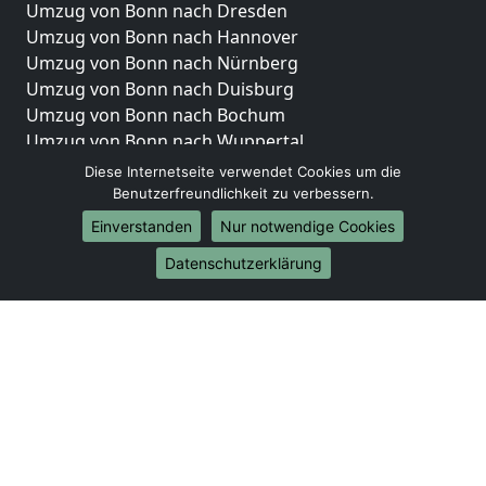
Umzug von Bonn nach Dresden
Umzug von Bonn nach Hannover
Umzug von Bonn nach Nürnberg
Umzug von Bonn nach Duisburg
Umzug von Bonn nach Bochum
Umzug von Bonn nach Wuppertal
Umzug von Bonn nach Bielefeld
Diese Internetseite verwendet Cookies um die
Umzug von Bonn nach Bonn
Benutzerfreundlichkeit zu verbessern.
Umzug von Bonn nach Münster
Einverstanden
Nur notwendige Cookies
Internationale-Umzüge
Datenschutzerklärung
Umzug von Bonn nach Brasilien
Umzug von Bonn nach Brunei Darussalam
Umzug von Bonn nach Burkina Faso
Umzug von Bonn nach Burundi
Umzug von Bonn nach Chile
Umzug von Bonn nach China
Umzug von Bonn nach Cookinseln
Umzug von Bonn nach Costa Rica