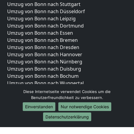
Umzug von Bonn nach Stuttgart
Umzug von Bonn nach Düsseldorf
Umzug von Bonn nach Leipzig
Umzug von Bonn nach Dortmund
Umzug von Bonn nach Essen
Umzug von Bonn nach Bremen
Umzug von Bonn nach Dresden
Umzug von Bonn nach Hannover
Umzug von Bonn nach Nürnberg
Umzug von Bonn nach Duisburg
Umzug von Bonn nach Bochum
Umzug von Bonn nach Wuppertal
Umzug von Bonn nach Bielefeld
Diese Internetseite verwendet Cookies um die
Umzug von Bonn nach Bonn
Benutzerfreundlichkeit zu verbessern.
Umzug von Bonn nach Münster
Einverstanden
Nur notwendige Cookies
Internationale-Umzüge
Datenschutzerklärung
Umzug von Bonn nach Brasilien
Umzug von Bonn nach Brunei Darussalam