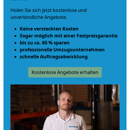
Holen Sie sich jetzt kostenlose und
unverbindliche Angebote.
Keine versteckten Kosten
Sogar möglich mit einer Festpreisgarantie
bis zu ca. 60 % sparen
professionelle Umzugsunternehmen
schnelle Auftragsabwicklung
Kostenlose Angebote erhalten