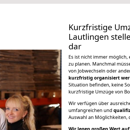
Kurzfristige U
Lautlingen stell
dar
Es ist nicht immer möglich
zu planen. Manchmal müss
von Jobwechseln oder ander
kurzfristig organisiert we
Situation befinden, keine So
kurzfristige Umzüge von Bo
Wir verfügen über ausreic
umfangreichen und
qualif
Auswahl an Möglichkeiten, d
Wir legen großen Wert auf 