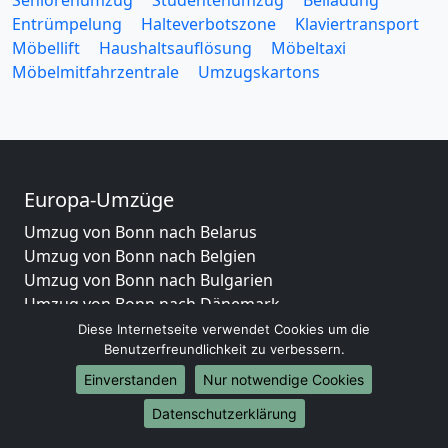
Seniorenumzug
Studentenumzug
Beiladung
Entrümpelung
Halteverbotszone
Klaviertransport
Möbellift
Haushaltsauflösung
Möbeltaxi
Möbelmitfahrzentrale
Umzugskartons
Europa-Umzüge
Umzug von Bonn nach Belarus
Umzug von Bonn nach Belgien
Umzug von Bonn nach Bulgarien
Umzug von Bonn nach Dänemark
Umzug von Bonn nach England
Diese Internetseite verwendet Cookies um die
Benutzerfreundlichkeit zu verbessern.
Umzug von Bonn nach Portugal
Umzug von Bonn nach Bosnien und Herzegowina
Einverstanden
Nur notwendige Cookies
Umzug von Bonn nach Irland
Datenschutzerklärung
Umzug von Bonn nach Lettland