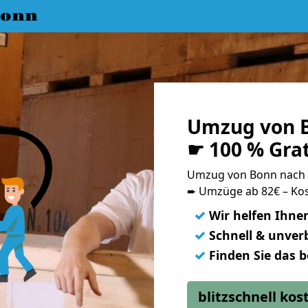
Bonn
Umzug von B
☛ 100 % Gra
Umzug von Bonn nach 
➨ Umzüge ab 82€ – Kos
✓
Wir helfen Ihne
✓
Schnell & unverb
✓
Finden Sie das 
blitzschnell ko