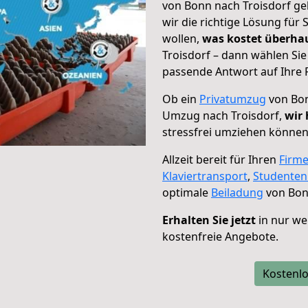
von Bonn nach Troisdorf ge
wir die richtige Lösung für
wollen,
was kostet überh
Troisdorf – dann wählen Sie
passende Antwort auf Ihre 
Ob ein
Privatumzug
von Bon
Umzug nach Troisdorf,
wir 
stressfrei umziehen können
Allzeit bereit für Ihren
Firm
Klaviertransport
,
Studente
optimale
Beiladung
von Bonn
Erhalten Sie jetzt
in nur we
kostenfreie Angebote.
Kostenlo