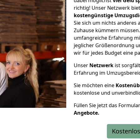
dabei möglichst
viel Geld 
richtig! Unser Netzwerk bi
kostengünstige Umzugsdi
Sie sich um nichts anderes 
Zuhause kümmern müssen. W
umfangreiche Erfahrung mi
jeglicher Größenordnung u
wir für jedes Budget eine 
Unser
Netzwerk
ist sorgfäl
Erfahrung im Umzugsberei
Sie möchten eine
Kostenüb
kostenlose und unverbindli
Füllen Sie jetzt das Formula
Angebote.
Kostenlos