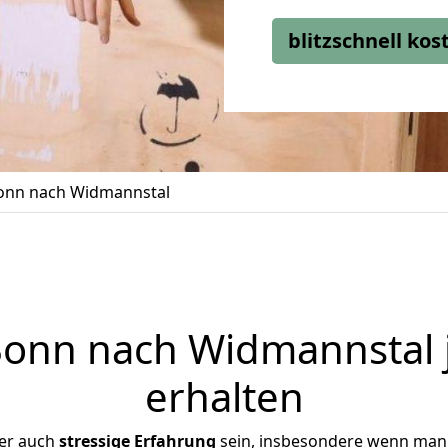
blitzschnell ko
onn nach Widmannstal
onn nach Widmannstal j
erhalten
ber auch
stressige
Erfahrung
sein, insbesondere wenn man