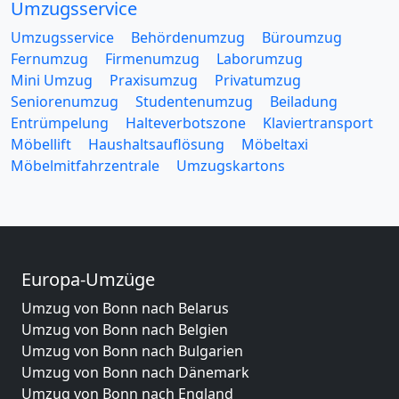
Umzugsservice
Umzugsservice
Behördenumzug
Büroumzug
Fernumzug
Firmenumzug
Laborumzug
Mini Umzug
Praxisumzug
Privatumzug
Seniorenumzug
Studentenumzug
Beiladung
Entrümpelung
Halteverbotszone
Klaviertransport
Möbellift
Haushaltsauflösung
Möbeltaxi
Möbelmitfahrzentrale
Umzugskartons
Europa-Umzüge
Umzug von Bonn nach Belarus
Umzug von Bonn nach Belgien
Umzug von Bonn nach Bulgarien
Umzug von Bonn nach Dänemark
Umzug von Bonn nach England