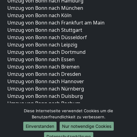
Umzug von Bonn nach Hamburg
Umzug von Bonn nach München
Umzug von Bonn nach Köln
Umzug von Bonn nach Frankfurt am Main
Umzug von Bonn nach Stuttgart
Umzug von Bonn nach Düsseldorf
Umzug von Bonn nach Leipzig
Umzug von Bonn nach Dortmund
Umzug von Bonn nach Essen
Umzug von Bonn nach Bremen
Umzug von Bonn nach Dresden
Umzug von Bonn nach Hannover
Umzug von Bonn nach Nürnberg
Umzug von Bonn nach Duisburg
Umzug von Bonn nach Bochum
Umzug von Bonn nach Wuppertal
Diese Internetseite verwendet Cookies um die
Benutzerfreundlichkeit zu verbessern.
Umzug von Bonn nach Bielefeld
Umzug von Bonn nach Bonn
Einverstanden
Nur notwendige Cookies
Umzug von Bonn nach Münster
Datenschutzerklärung