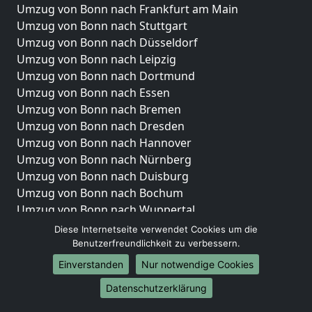
Umzug von Bonn nach Frankfurt am Main
Umzug von Bonn nach Stuttgart
Umzug von Bonn nach Düsseldorf
Umzug von Bonn nach Leipzig
Umzug von Bonn nach Dortmund
Umzug von Bonn nach Essen
Umzug von Bonn nach Bremen
Umzug von Bonn nach Dresden
Umzug von Bonn nach Hannover
Umzug von Bonn nach Nürnberg
Umzug von Bonn nach Duisburg
Umzug von Bonn nach Bochum
Umzug von Bonn nach Wuppertal
Umzug von Bonn nach Bielefeld
Diese Internetseite verwendet Cookies um die
Umzug von Bonn nach Bonn
Benutzerfreundlichkeit zu verbessern.
Umzug von Bonn nach Münster
Einverstanden
Nur notwendige Cookies
Internationale-Umzüge
Datenschutzerklärung
Umzug von Bonn nach Brasilien