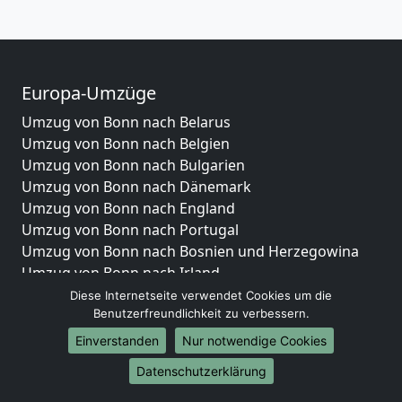
Europa-Umzüge
Umzug von Bonn nach Belarus
Umzug von Bonn nach Belgien
Umzug von Bonn nach Bulgarien
Umzug von Bonn nach Dänemark
Umzug von Bonn nach England
Umzug von Bonn nach Portugal
Umzug von Bonn nach Bosnien und Herzegowina
Umzug von Bonn nach Irland
Umzug von Bonn nach Lettland
Diese Internetseite verwendet Cookies um die
Benutzerfreundlichkeit zu verbessern.
Umzug von Bonn nach Zypern
Umzug von Bonn nach Kroatien
Einverstanden
Nur notwendige Cookies
Umzug von Bonn nach Estland
Datenschutzerklärung
Umzug von Bonn nach Finnland