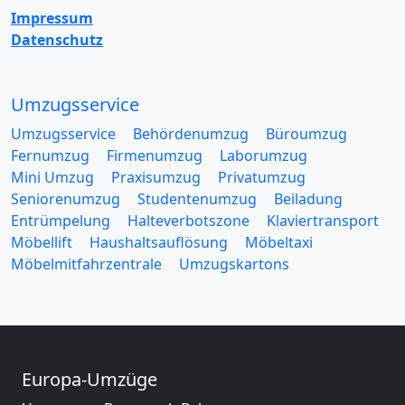
Impressum
Datenschutz
Umzugsservice
Umzugsservice
Behördenumzug
Büroumzug
Fernumzug
Firmenumzug
Laborumzug
Mini Umzug
Praxisumzug
Privatumzug
Seniorenumzug
Studentenumzug
Beiladung
Entrümpelung
Halteverbotszone
Klaviertransport
Möbellift
Haushaltsauflösung
Möbeltaxi
Möbelmitfahrzentrale
Umzugskartons
Europa-Umzüge