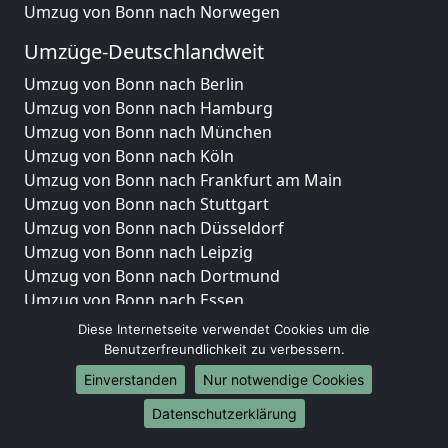
Umzug von Bonn nach Norwegen
Umzüge-Deutschlandweit
Umzug von Bonn nach Berlin
Umzug von Bonn nach Hamburg
Umzug von Bonn nach München
Umzug von Bonn nach Köln
Umzug von Bonn nach Frankfurt am Main
Umzug von Bonn nach Stuttgart
Umzug von Bonn nach Düsseldorf
Umzug von Bonn nach Leipzig
Umzug von Bonn nach Dortmund
Umzug von Bonn nach Essen
Umzug von Bonn nach Bremen
Diese Internetseite verwendet Cookies um die
Umzug von Bonn nach Dresden
Benutzerfreundlichkeit zu verbessern.
Umzug von Bonn nach Hannover
Einverstanden
Nur notwendige Cookies
Umzug von Bonn nach Nürnberg
Datenschutzerklärung
Umzug von Bonn nach Duisburg
Umzug von Bonn nach Bochum