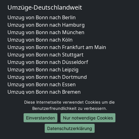
Umzüge-Deutschlandweit
Umzug von Bonn nach Berlin
Umzug von Bonn nach Hamburg
Umzug von Bonn nach München
Umzug von Bonn nach Köln
Umzug von Bonn nach Frankfurt am Main
Umzug von Bonn nach Stuttgart
Umzug von Bonn nach Düsseldorf
Umzug von Bonn nach Leipzig
Umzug von Bonn nach Dortmund
Umzug von Bonn nach Essen
Umzug von Bonn nach Bremen
Umzug von Bonn nach Dresden
Diese Internetseite verwendet Cookies um die
Umzug von Bonn nach Hannover
Benutzerfreundlichkeit zu verbessern.
Umzug von Bonn nach Nürnberg
Einverstanden
Nur notwendige Cookies
Umzug von Bonn nach Duisburg
Datenschutzerklärung
Umzug von Bonn nach Bochum
Umzug von Bonn nach Wuppertal