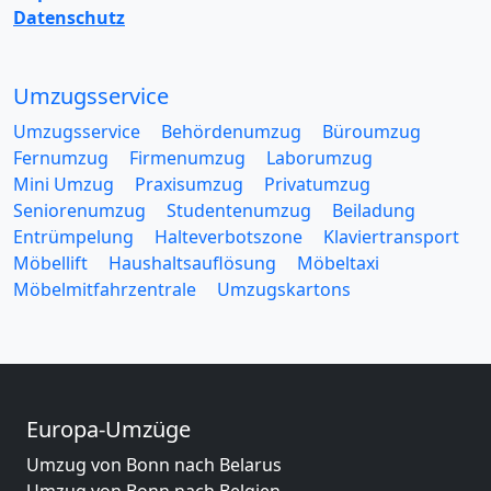
Datenschutz
Umzugsservice
Umzugsservice
Behördenumzug
Büroumzug
Fernumzug
Firmenumzug
Laborumzug
Mini Umzug
Praxisumzug
Privatumzug
Seniorenumzug
Studentenumzug
Beiladung
Entrümpelung
Halteverbotszone
Klaviertransport
Möbellift
Haushaltsauflösung
Möbeltaxi
Möbelmitfahrzentrale
Umzugskartons
Europa-Umzüge
Umzug von Bonn nach Belarus