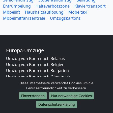
Seniorenumzug
Studentenumzug
Beiladung
Entrümpelung
Halteverbotszone
Klaviertransport
Möbellift
Haushaltsauflösung
Möbeltaxi
Möbelmitfahrzentrale
Umzugskartons
Europa-Umzüge
Umzug von Bonn nach Belarus
Umzug von Bonn nach Belgien
Umzug von Bonn nach Bulgarien
Umzug von Bonn nach Dänemark
Umzug von Bonn nach England
Diese Internetseite verwendet Cookies um die
Benutzerfreundlichkeit zu verbessern.
Umzug von Bonn nach Portugal
Umzug von Bonn nach Bosnien und Herzegowina
Einverstanden
Nur notwendige Cookies
Umzug von Bonn nach Irland
Datenschutzerklärung
Umzug von Bonn nach Lettland