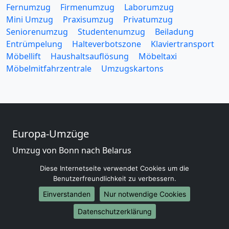
Fernumzug
Firmenumzug
Laborumzug
Mini Umzug
Praxisumzug
Privatumzug
Seniorenumzug
Studentenumzug
Beiladung
Entrümpelung
Halteverbotszone
Klaviertransport
Möbellift
Haushaltsauflösung
Möbeltaxi
Möbelmitfahrzentrale
Umzugskartons
Europa-Umzüge
Umzug von Bonn nach Belarus
Umzug von Bonn nach Belgien
Diese Internetseite verwendet Cookies um die
Umzug von Bonn nach Bulgarien
Benutzerfreundlichkeit zu verbessern.
Umzug von Bonn nach Dänemark
Einverstanden
Nur notwendige Cookies
Umzug von Bonn nach England
Umzug von Bonn nach Portugal
Datenschutzerklärung
Umzug von Bonn nach Bosnien und Herzegowina