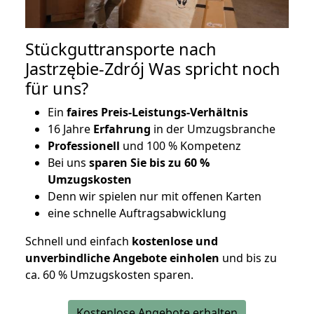
Stückguttransporte nach
Jastrzębie-Zdrój Was spricht noch
für uns?
Ein
faires Preis-Leistungs-Verhältnis
16 Jahre
Erfahrung
in der Umzugsbranche
Professionell
und 100 % Kompetenz
Bei uns
sparen Sie bis zu 60 %
Umzugskosten
D
enn wir spielen nur mit offenen Karten
eine schnelle Auftragsabwicklung
Schnell und einfach
kostenlose und
unverbindliche Angebote einholen
und bis zu
ca. 6
0 % Umzugskosten sparen.
Kostenlose Angebote erhalten