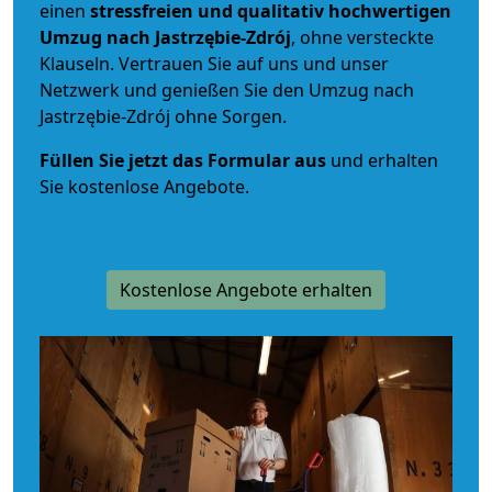
einen
stressfreien und qualitativ hochwertigen
Umzug nach Jastrzębie-Zdrój
, ohne versteckte
Klauseln. Vertrauen Sie auf uns und unser
Netzwerk und genießen Sie den Umzug nach
Jastrzębie-Zdrój ohne Sorgen.
Füllen Sie jetzt das Formular aus
und erhalten
Sie kostenlose Angebote.
Kostenlose Angebote erhalten