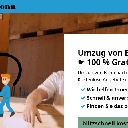
Bonn
Umzug von B
☛ 100 % Gra
Umzug von Bonn nach 
Kostenlose Angebote in
✓
Wir helfen Ihne
✓
Schnell & unverb
✓
Finden Sie das 
blitzschnell ko