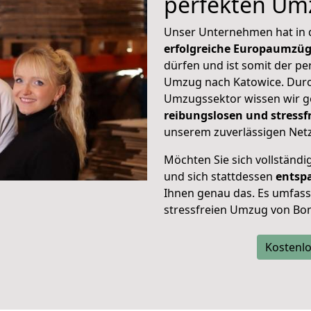
perfekten Um
Unser Unternehmen hat in
erfolgreiche Europaumzü
dürfen und ist somit der pe
Umzug nach Katowice. Dur
Umzugssektor wissen wir g
reibungslosen und stress
unserem zuverlässigen Netz
Möchten Sie sich vollständ
und sich stattdessen
entsp
Ihnen genau das. Es umfasst 
stressfreien Umzug von Bo
Kostenlo