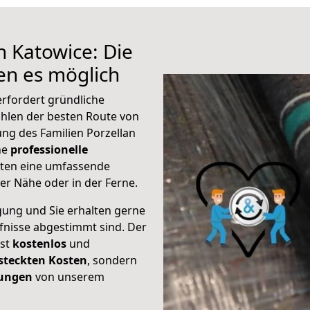
h Katowice: Die
n es möglich
rfordert gründliche
hlen der besten Route von
ng des Familien Porzellan
ine
professionelle
eten eine umfassende
er Nähe oder in der Ferne.
gung und Sie erhalten gerne
rfnisse abgestimmt sind. Der
ist
kostenlos
und
steckten Kosten
, sondern
tungen
von unserem