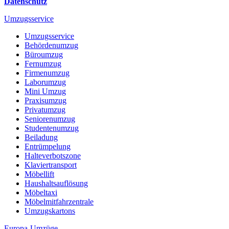
Datenschutz
Umzugsservice
Umzugsservice
Behördenumzug
Büroumzug
Fernumzug
Firmenumzug
Laborumzug
Mini Umzug
Praxisumzug
Privatumzug
Seniorenumzug
Studentenumzug
Beiladung
Entrümpelung
Halteverbotszone
Klaviertransport
Möbellift
Haushaltsauflösung
Möbeltaxi
Möbelmitfahrzentrale
Umzugskartons
Europa-Umzüge