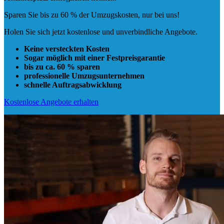
Sparen Sie bis zu 60 % der Umzugskosten, nur bei uns!
Holen Sie sich jetzt kostenlose und unverbindliche Angebote.
Keine versteckten Kosten
Sogar möglich mit einer Festpreisgarantie
bis zu ca. 60 % sparen
professionelle Umzugsunternehmen
schnelle Auftragsabwicklung
Kostenlose Angebote erhalten