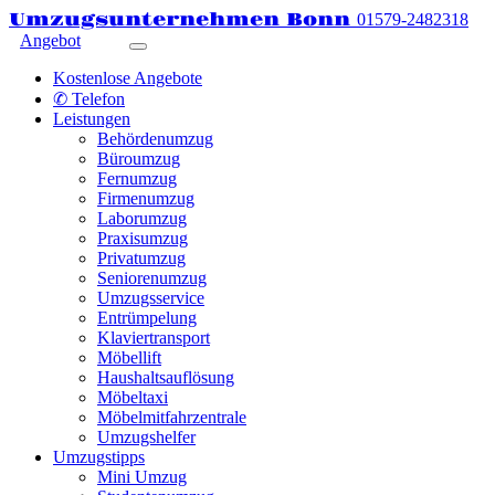
Umzugsunternehmen Bonn
01579-2482318
Angebot
Kostenlose Angebote
✆ Telefon
Leistungen
Behördenumzug
Büroumzug
Fernumzug
Firmenumzug
Laborumzug
Praxisumzug
Privatumzug
Seniorenumzug
Umzugsservice
Entrümpelung
Klaviertransport
Möbellift
Haushaltsauflösung
Möbeltaxi
Möbelmitfahrzentrale
Umzugshelfer
Umzugstipps
Mini Umzug