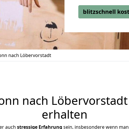
blitzschnell ko
nn nach Löbervorstadt
nn nach Löbervorstadt 
erhalten
ber auch
stressige
Erfahrung
sein, insbesondere wenn man